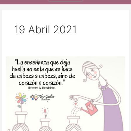
19 Abril 2021
LA
SENSIBILIDAD
EN
LOS
EDUCADORES
Y
EL
APRENDIZAJE
DE
LOS
NIÑOS
PREESCOLARES