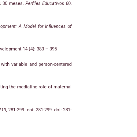
los 30 meses.
Perfiles Educativos
60,
elopment: A Model for Influences of
velopment 14 (4): 383 – 395
 with variable and person-centered
ating the mediating role of maternal
 113
, 281-299. doi: 281-299. doi: 281-