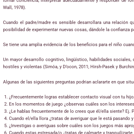
tomar conciencia, interpretar adecuadamente y responder de for
Wall, 1978).
Cuando el padre/madre es sensible desarrollara una relación qu
posibilidad de experimentar nuevas cosas, dándole la confianza p
Se tiene una amplia evidencia de los beneficios para el niño cuan
Un mayor desarrollo cognitivo, lingüístico, habilidades sociale
hostiles y violentas (Simóa, y D’ocon, 2011; Hirsh-Pasek y Burchina
Algunas de las siguientes preguntas podrian aclararte en que sit
¿Frecuentemente logras establecer contacto visual con tu hijo
En los momentos de juego ¿observas cuáles son los intereses/
¿Le hablas frecuentemente de lo crees que él/ella siente? Ej.
Cuando el/ella llora ¿tratas de averiguar que le está pasando y
¿Investigas o averiguas sobre cuáles son los juegos más aprop
Cuando estas estresada/o ¿tratas de calmarte y tranquilizarte 