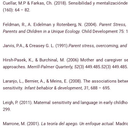
Cuellar, M.P & Farkas, Ch. (2018). Sensibilidad y mentalizaciónd
(160): 64 – 82.
Feldman, R., A. Eidelman y Rotenberg, N. (2004).
Parent Stress,
Parents and Children in a Unique Ecology.
Child Development 75: 
Jarvis, P.A., & Creasey G. L. (1991).
Parent stress, overcoming, and 
Hirsh-Pasek, K., & Burchinal, M. (2006) Mother and caregiver s
approaches.
Merrill-Palmer Quarterly, 52
(3) 449.485.
52
(3) 449.485.
Laranjo, L., Bernier, A., & Meins, E. (2008). The associations be
sensitivity
. Infant behabior & development, 31
, 688 – 695.
Leigh, P. (2011). Maternal sensitivity and language in early childh
299.
Marrone, M. (2001).
La teoría del apego. Un enfoque actual.
Madrid