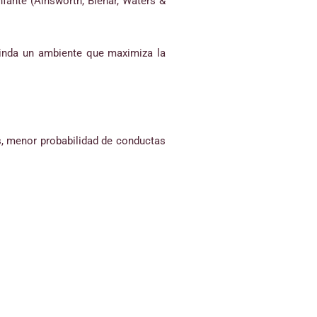
fante (Ainsworth, Blehar, Waters &
brinda un ambiente que maximiza la
es, menor probabilidad de conductas