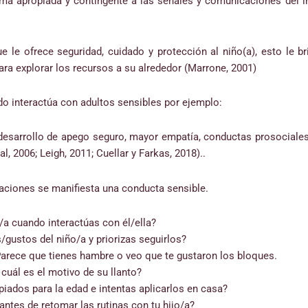
ma apropiada y contingente a las señales y comunicaciones del in
e le ofrece seguridad, cuidado y protección al niño(a), esto le 
ara explorar los recursos a su alrededor (Marrone, 2001)
do interactúa con adultos sensibles por ejemplo:
s, desarrollo de apego seguro, mayor empatía, conductas prosocial
l, 2006; Leigh, 2011; Cuellar y Farkas, 2018)..
uaciones se manifiesta una conducta sensible.
/a cuando interactúas con él/ella?
gustos del niño/a y priorizas seguirlos?
 Parece que tienes hambre o veo que te gustaron los bloques.
 cuál es el motivo de su llanto?
iados para la edad e intentas aplicarlos en casa?
antes de retomar las rutinas con tu hijo/a?